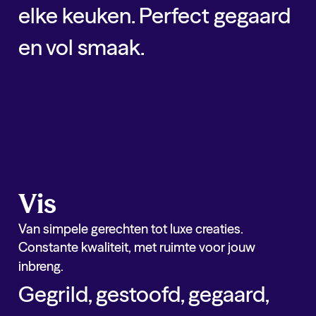
elke keuken. Perfect gegaard
en vol smaak.
Vlees
Hardlopers binnen
vlees
Kick Base
Rendang Rund Luxe
Kick Base
Kip Cashew
Kick Base
Buikspek Sous Vide
Vis
Van simpele gerechten tot luxe creaties.
Constante kwaliteit, met ruimte voor jouw
inbreng.
Gegrild, gestoofd, gegaard,