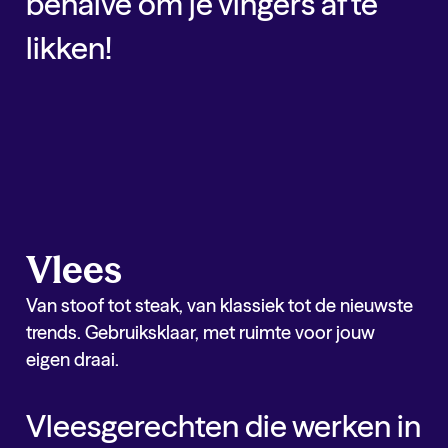
behalve om je vingers af te
likken!
Dessert
Hardlopers binnen
dessert
Kick Base
Chocolade Mousse
Kick Base
Monchou
Kick Base
Cheese Cake
Vlees
Van stoof tot steak, van klassiek tot de nieuwste
trends. Gebruiksklaar, met ruimte voor jouw
eigen draai.
Vleesgerechten die werken in