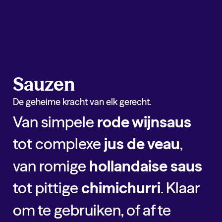
Kick Base
Pommes Anna Taart
Kick Up
Knolselderij Creme
Kick Base
Portobello in Kruiden
Sauzen
De geheime kracht van elk gerecht.
Van simpele
rode wijnsaus
tot complexe
jus de veau
,
van romige
hollandaise saus
tot pittige
chimichurri
. Klaar
om te gebruiken, of af te