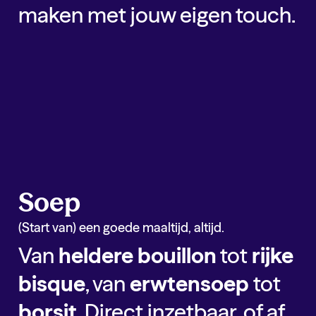
maken met jouw eigen touch.
Sauzen
Hardlopers binnen
sauzen
Kick Base
Champignon Saus
Kick Base
Duivelse Saus
Kick Up
Hot Sparerib Marinade
Soep
(Start van) een goede maaltijd, altijd.
Van
heldere bouillon
tot
rijke
bisque
, van
erwtensoep
tot
borsjt
. Direct inzetbaar, of af