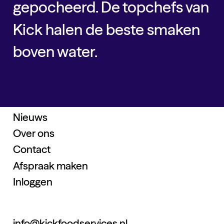
gepocheerd. De topchefs van
Kick halen de beste smaken
boven water.
Home
Vis
Hardlopers binnen
vis
Dit doen we
Kick Base
Vis Rilette
Producten
Nieuws
Kick Base
Paling in Roomsaus
Over ons
Kick Base
Contact
Vis Fumet
Afspraak maken
Inloggen
info@kickfoodservices.nl