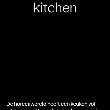
k
i
t
c
h
e
n
De horecawereld heeft een keuken vol