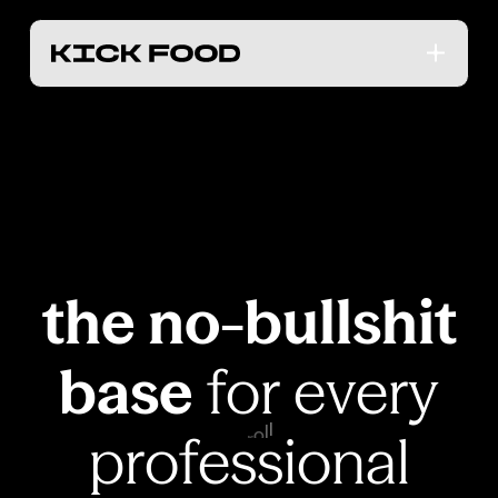
t
h
e
n
o
-
b
u
l
l
s
h
i
t
b
a
s
e
f
o
r
e
v
e
r
y
o
r
c
S
p
r
o
f
e
s
s
i
o
n
a
l