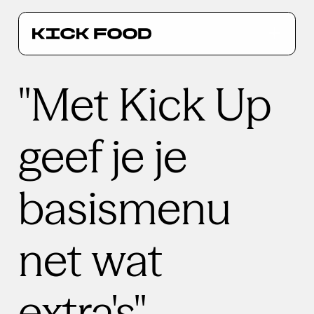
"Met Kick Up
geef je je
basismenu
net wat
extra's"